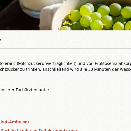
?
toleranz (Milchzuckerunverträglichkeit) und von Fruktosemalabsorp
tzucker zu trinken, anschließend wird alle 30 Minuten der Wassers
unserer Fachärzten unter
Akut-Ambulanz.
n Fachärzte oder an Spitalsambulanzen.