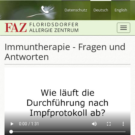
Zum
Hauptinhalt
Datenschutz
Deutsch
English
springen
Toggl
navig
Immuntherapie - Fragen und
Antworten