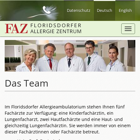
Zum
Hauptinhalt
Datenschutz
Deutsch
English
springen
Toggl
navig
Das Team
Im Floridsdorfer Allergieambulatorium stehen Ihnen fünf
Fachärzte zur Verfügung: eine Kinderfachärztin, ein
Lungenfacharzt, zwei Hautfachärzte und eine Haut- und
gleichzeitig Lungenfachärztin. Sie werden immer von einem
dieser Fachärztinnen oder Fachärzte betreut.