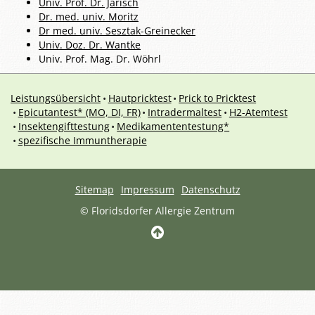
Univ. Prof. Dr. Jarisch
Dr. med. univ. Moritz
Dr med. univ. Sesztak-Greinecker
Univ. Doz. Dr. Wantke
Univ. Prof. Mag. Dr. Wöhrl
Leistungsübersicht
Hautpricktest
Prick to Pricktest
Epicutantest* (MO, DI, FR)
Intradermaltest
H2-Atemtest
Insektengifttestung
Medikamententestung*
spezifische Immuntherapie
Sitemap
Impressum
Datenschutz
© Floridsdorfer Allergie Zentrum