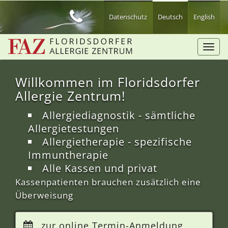
Zum
Hauptinhalt
Datenschutz
Deutsch
English
springen
Toggl
navig
Willkommen im Floridsdorfer
Allergie Zentrum!
Allergiediagnostik - sämtliche
Allergietestungen
Allergietherapie - spezifische
Immuntherapie
Alle Kassen und privat
Kassenpatienten brauchen zusätzlich eine
Überweisung
zur online Termin-Anmeldung