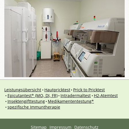
Leistungsübersicht
Hautpricktest
Prick to Pricktest
Epicutantest* (MO, DI, FR)
Intradermaltest
H2-Atemtest
Insektengifttestung
Medikamententestung*
spezifische Immuntherapie
Sitemap
Impressum
Datenschutz