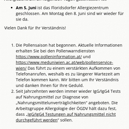
Am 5. Juni
ist das Floridsdorfer Allergiezentrum
geschlossen. Am Montag den 8. Juni sind wir wieder für
sie da.
Vielen Dank für Ihr Verständnis!
Die Pollensaison hat begonnen. Aktuelle Informationen
erhalten Sie bei den Pollenwarndiensten
https://www.polleninformation.at/
und
https://www.meduniwien.ac.at/web/pollenservice-
wien/
Das führt zu einem verstärkten Aufkommen von
Telefonanrufen, weshalb es zu längerer Wartezeit am
Telefon kommen kann. Wir bitten um Ihr Verständnis
und danken Ihnen für Ihre Geduld.
Seit Jahrzehnten werden immer wieder IgG/IgG4 Tests
auf Nahrungsmittel zur Diagnose von
„Nahrungsmittelunverträglichkeiten“ angeboten. Die
Arbeitsgruppe Allergologie der ÖGDV hält dazu fest,
dass „
IgG/IgG4 Testungen auf Nahrungsmittel nicht
durchgeführt werden
“ sollen.